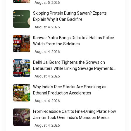
Chittagong Port
August 5, 2026
Skipping Protein During Sawan? Experts
Explain Why It Can Backfire
August 4, 2026
Kanwar Yatra Brings Delhi to a Halt as Police
Watch From the Sidelines
August 4, 2026
Delhi Jal Board Tightens the Screws on
Defaulters While Linking Sewage Payments
to Results
August 4, 2026
Why India's Rice Stocks Are Shrinking as
Ethanol Production Accelerates
August 4, 2026
From Roadside Cart to Fine-Dining Plate: How
Jamun Took Over India's Monsoon Menus
August 4, 2026