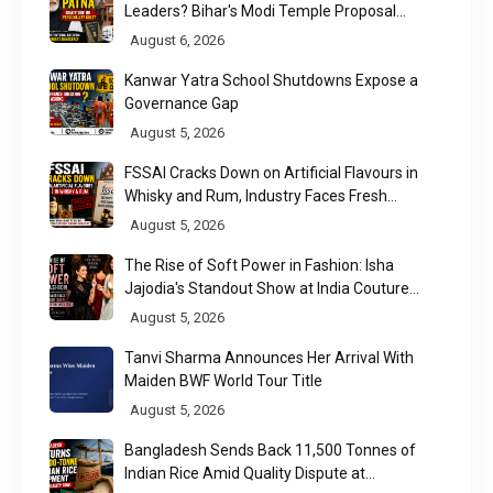
Leaders? Bihar's Modi Temple Proposal
Raises a Constitutional Question
August 6, 2026
Kanwar Yatra School Shutdowns Expose a
Governance Gap
August 5, 2026
FSSAI Cracks Down on Artificial Flavours in
Whisky and Rum, Industry Faces Fresh
Regulatory Challenge
August 5, 2026
The Rise of Soft Power in Fashion: Isha
Jajodia's Standout Show at India Couture
Week 2026
August 5, 2026
Tanvi Sharma Announces Her Arrival With
Maiden BWF World Tour Title
August 5, 2026
Bangladesh Sends Back 11,500 Tonnes of
Indian Rice Amid Quality Dispute at