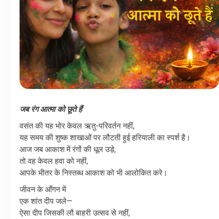
जब
रंग
आत्मा
को
छूते
हैं
वसंत
की
यह
भोर
केवल
ऋतु
-
परिवर्तन
नहीं
,
यह
समय
की
शुष्क
शाखाओं
पर
लौटती
हुई
हरियाली
का
स्पर्श
है।
आज
जब
आकाश
में
रंगों
की
धूल
उड़े
,
तो
वह
केवल
हवा
को
नहीं
,
आपके
भीतर
के
निस्तब्ध
आकाश
को
भी
आलोकित
करे।
जीवन
के
आँगन
में
एक
शांत
दीप
जले
—
ऐसा
दीप
जिसकी
लौ
बाहरी
उत्सव
से
नहीं
,