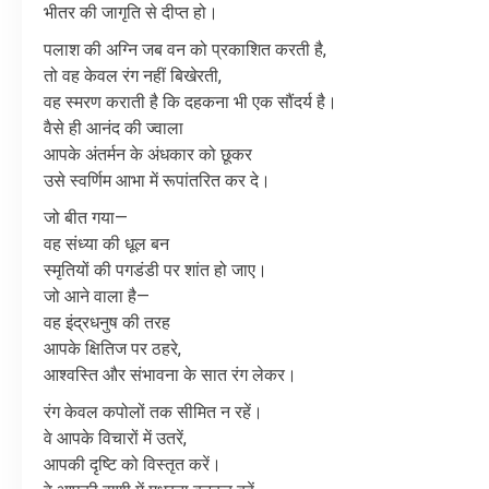
भीतर
की
जागृति
से
दीप्त
हो।
पलाश
की
अग्नि
जब
वन
को
प्रकाशित
करती
है
,
तो
वह
केवल
रंग
नहीं
बिखेरती
,
वह
स्मरण
कराती
है
कि
दहकना
भी
एक
सौंदर्य
है।
वैसे
ही
आनंद
की
ज्वाला
आपके
अंतर्मन
के
अंधकार
को
छूकर
उसे
स्वर्णिम
आभा
में
रूपांतरित
कर
दे।
जो
बीत
गया
—
वह
संध्या
की
धूल
बन
स्मृतियों
की
पगडंडी
पर
शांत
हो
जाए।
जो
आने
वाला
है
—
वह
इंद्रधनुष
की
तरह
आपके
क्षितिज
पर
ठहरे
,
आश्वस्ति
और
संभावना
के
सात
रंग
लेकर।
रंग
केवल
कपोलों
तक
सीमित
न
रहें।
वे
आपके
विचारों
में
उतरें
,
आपकी
दृष्टि
को
विस्तृत
करें।