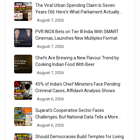
The Viral Urban Spending Claim Is Seven
Years Old. Here's What Parliament Actually
Found
August 7, 2026
PVR INOX Bets on Tier III India With SMART
Cinemas, Launches New Multiplex Format
August 7, 2026
Chefs Are Brewing a New Flavour Trend by
Cooking Indian Food With Beer
August 7, 2026
45% of India's Chief Ministers Face Pending
Criminal Cases, Affidavit Analysis Shows
August 6, 2026
Gujarat's Cooperative Sector Faces
Challenges, But National Data Tells a More
Nuanced Story
August 6, 2026
Should Democracies Build Temples for Living