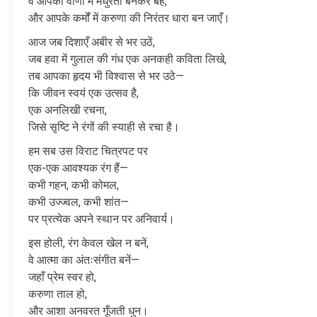
वे
आपकी
वाणी
में
मधुरता
बनकर
बहें
,
और
आपके
कर्मों
में
करुणा
की
निरंतर
धारा
बन
जाएँ।
आज
जब
दिशाएँ
अबीर
से
भर
उठें
,
जब
हवा
में
गुलाल
की
गंध
एक
अनकही
कविता
लिखे
,
तब
आपका
हृदय
भी
विश्वास
से
भर
उठे
—
कि
जीवन
स्वयं
एक
उत्सव
है
,
एक
अनलिखी
रचना
,
जिसे
सृष्टि
ने
रंगों
की
स्याही
से
रचा
है।
हम
सब
उस
विराट
चित्रपट
पर
एक
-
एक
आवश्यक
रंग
हैं
—
कभी
गहन
,
कभी
कोमल
,
कभी
उज्ज्वल
,
कभी
शांत
—
पर
प्रत्येक
अपने
स्थान
पर
अनिवार्य।
इस
होली
,
रंग
केवल
खेल
न
बनें
,
वे
आत्मा
का
अंतःसंगीत
बनें
—
जहाँ
प्रेम
स्वर
हो
,
करुणा
ताल
हो
,
और
आशा
अनवरत
गूँजती
धुन।