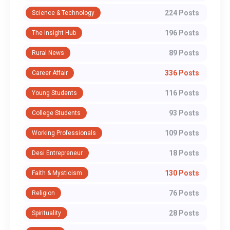
224 Posts
Science & Technology
196 Posts
The Insight Hub
89 Posts
Rural News
336 Posts
Career Affair
116 Posts
Young Students
93 Posts
College Students
109 Posts
Working Professionals
18 Posts
Desi Entrepreneur
130 Posts
Faith & Mysticism
76 Posts
Religion
28 Posts
Spirituality