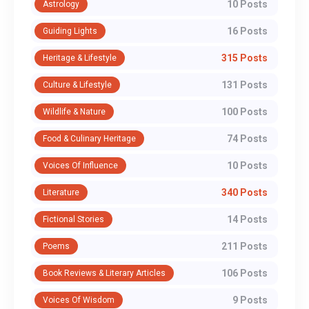
10 Posts
Astrology
16 Posts
Guiding Lights
315 Posts
Heritage & Lifestyle
131 Posts
Culture & Lifestyle
100 Posts
Wildlife & Nature
74 Posts
Food & Culinary Heritage
10 Posts
Voices Of Influence
340 Posts
Literature
14 Posts
Fictional Stories
211 Posts
Poems
106 Posts
Book Reviews & Literary Articles
9 Posts
Voices Of Wisdom