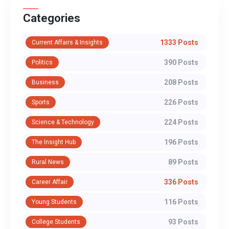
Categories
1333 Posts
Current Affairs & Insights
390 Posts
Politics
208 Posts
Business
226 Posts
Sports
224 Posts
Science & Technology
196 Posts
The Insight Hub
89 Posts
Rural News
336 Posts
Career Affair
116 Posts
Young Students
93 Posts
College Students