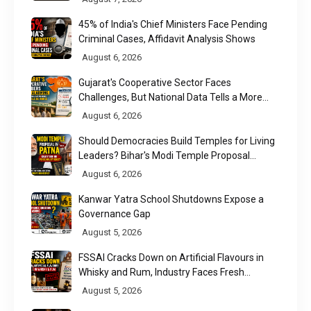
45% of India's Chief Ministers Face Pending
Criminal Cases, Affidavit Analysis Shows
August 6, 2026
Gujarat's Cooperative Sector Faces
Challenges, But National Data Tells a More
Nuanced Story
August 6, 2026
Should Democracies Build Temples for Living
Leaders? Bihar's Modi Temple Proposal
Raises a Constitutional Question
August 6, 2026
Kanwar Yatra School Shutdowns Expose a
Governance Gap
August 5, 2026
FSSAI Cracks Down on Artificial Flavours in
Whisky and Rum, Industry Faces Fresh
Regulatory Challenge
August 5, 2026