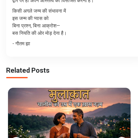
द्वार
पर
ही
अपने
अस्तित्व
को
विसर्जित
करना
है।
किसी
अगले
जन्म
की
संभावना
में
इस
जन्म
की
प्यास
को
बिना
प्रश्न
,
बिना
आक्रोश
—
बस
नियति
की
ओर
मोड़
देना
है।
- गौतम झा
Related Posts