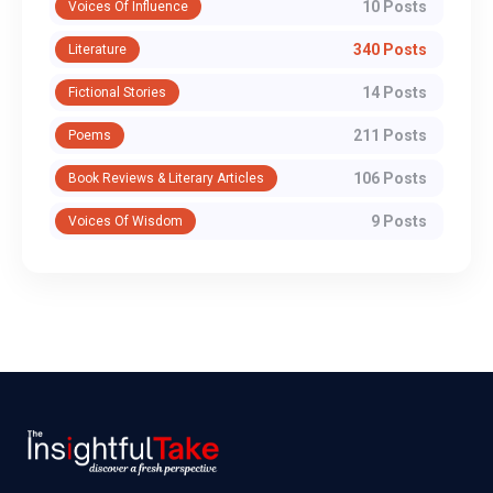
10 Posts
Voices Of Influence
340 Posts
Literature
14 Posts
Fictional Stories
211 Posts
Poems
106 Posts
Book Reviews & Literary Articles
9 Posts
Voices Of Wisdom