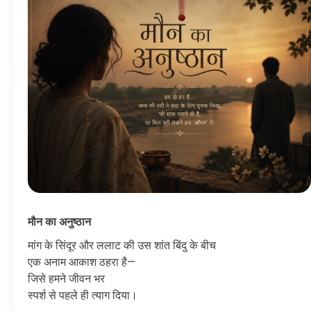
मौन
का
अनुष्ठान
मांग
के
सिंदूर
और
ललाट
की
उस
शांत
बिंदु
के
बीच
एक
अनाम
आकाश
ठहरा
है
—
जिसे
हमने
जीवन
भर
स्पर्श
से
पहले
ही
त्याग
दिया।