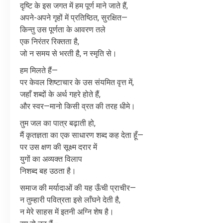
दृष्टि
के
इस
जगत
में
हम
पूर्ण
माने
जाते
हैं
,
अपने
-
अपने
गृहों
में
प्रतिष्ठित
,
सुरक्षित
—
किन्तु
उस
पूर्णता
के
आवरण
तले
एक
निरंतर
रिक्तता
है
,
जो
न
समय
से
भरती
है
,
न
स्मृति
से।
हम
मिलते
हैं
—
पर
केवल
शिष्टाचार
के
उस
संयमित
वृत्त
में
,
जहाँ
शब्दों
के
अर्थ
गहरे
होते
हैं
,
और
स्वर
—
मानो
किसी
व्रत
की
तरह
धीमे।
तुम
जल
का
पात्र
बढ़ाती
हो
,
मैं
कृतज्ञता
का
एक
साधारण
शब्द
कह
देता
हूँ
—
पर
उस
क्षण
की
सूक्ष्म
दरार
में
युगों
का
अव्यक्त
विलाप
निशब्द
बह
उठता
है।
समाज
की
मर्यादाओं
की
यह
ऊँची
प्राचीर
—
न
तुम्हारी
पवित्रता
इसे
लाँघने
देती
है
,
न
मेरे
साहस
में
इतनी
अग्नि
शेष
है।