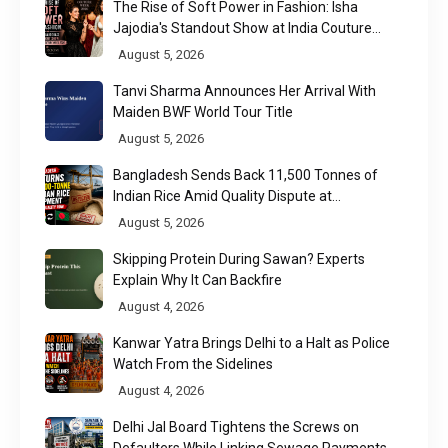
The Rise of Soft Power in Fashion: Isha
Jajodia's Standout Show at India Couture
Week 2026
August 5, 2026
Tanvi Sharma Announces Her Arrival With
Maiden BWF World Tour Title
August 5, 2026
Bangladesh Sends Back 11,500 Tonnes of
Indian Rice Amid Quality Dispute at
Chittagong Port
August 5, 2026
Skipping Protein During Sawan? Experts
Explain Why It Can Backfire
August 4, 2026
Kanwar Yatra Brings Delhi to a Halt as Police
Watch From the Sidelines
August 4, 2026
Delhi Jal Board Tightens the Screws on