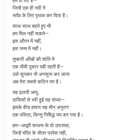
हम
दो
तट
हैं
—
जिन्हें
एक
ही
नदी
ने
सदैव
के
लिए
पृथक
कर
दिया
है।
साथ
-
साथ
बहते
हुए
भी
हम
मिल
नहीं
सकते
—
इस
आँगन
में
नहीं
,
इस
जन्म
में
नहीं।
तुम्हारी
आँखों
की
शांति
में
एक
धीमी
पुकार
दबी
रहती
है
—
उसे
सुनकर
भी
अनसुना
कर
जाना
अब
मेरा
सबसे
कठिन
तप
है।
यह
ढलती
आयु
,
दायित्वों
से
भरी
हुई
यह
संध्या
—
इसके
बीच
हमारा
यह
मौन
अनुराग
एक
पवित्र
,
किन्तु
निषिद्ध
जप
बन
गया
है।
हम
—
अधूरी
साधना
के
दो
उपासक
,
जिन्हें
मंदिर
के
भीतर
प्रवेश
नहीं
,