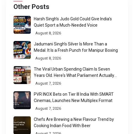
Other Posts
Harsh Singh’s Judo Gold Could Give India’s
Quiet Sport a Much-Needed Voice
August 8, 2026
Jadumani Singh’s Silver Is More Than a
Medal. It Is a Fresh Punch for Manipur Boxing
August 8, 2026
The Viral Urban Spending Claim Is Seven
Years Old. Here's What Parliament Actually
Found
August 7, 2026
PVR INOX Bets on Tier III India With SMART
Cinemas, Launches New Multiplex Format
August 7, 2026
Chefs Are Brewing a New Flavour Trend by
Cooking Indian Food With Beer
August 7, 2026