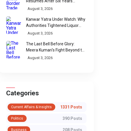
Resumes After Six Years
Through Historic Himalayan
August 3, 2026
Passes
Kanwar Yatra Under Watch: Why
Authorities Tightened Liquor
Shop Checks Along Pilgrimage
August 3, 2026
Routes
The Last Bell Before Glory:
Meera Kumari's Fight Beyond the
Scorecard
August 3, 2026
POEMS
POEMS
जब लाठी लोकतंत्र से बड़ी
तुमसे ही ऋतु, तुमसे
Categories
हो जाए: जंतर मंतर की पीड़ा
प्रकाश
1331 Posts
Current Affairs & Insights
लाठी लोकतंत्र जब लाठी लोकतंत्र से
तुमसे ही ऋतु, तुमसे ही प्रकाश
बड़ी हो ज...
नेहमारे �...
390 Posts
Politics
208 Posts
Business