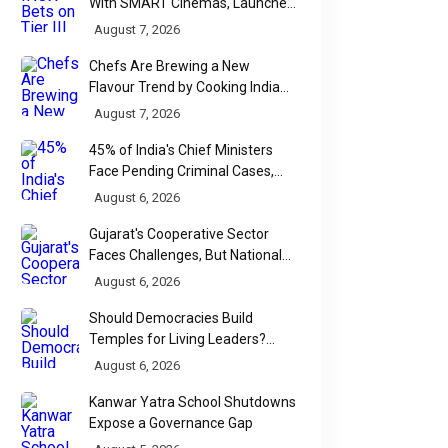
With SMART Cinemas, Launches
New Multiplex Format
August 7, 2026
Chefs Are Brewing a New
Flavour Trend by Cooking Indian
Food With Beer
August 7, 2026
45% of India's Chief Ministers
Face Pending Criminal Cases,
Affidavit Analysis Shows
August 6, 2026
Gujarat's Cooperative Sector
Faces Challenges, But National
Data Tells a More Nuanced Story
August 6, 2026
Should Democracies Build
Temples for Living Leaders?
Bihar's Modi Temple Proposal
August 6, 2026
Raises a Constitutional Question
Kanwar Yatra School Shutdowns
Expose a Governance Gap