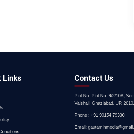
 Links
Contact Us
Plot No- Plot No- 9/2/10A, Sect
Vaishali, Ghaziabad, UP. 2010
Us
Phone : +91 90154 79330
olicy
Email: gautaminmedia@gmail
Conditions