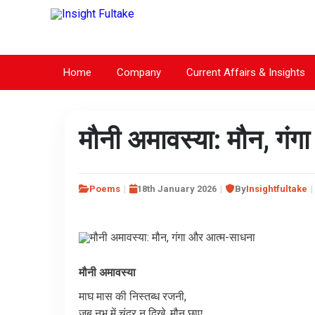
Home
Company
Current Affairs & Insights
मौनी अमावस्या: मौन, गं
Poems
18th January 2026
By
Insightfultake
मौनी
अमावस्या
माघ
मास
की
निस्तब्ध
रजनी
,
जब
नभ
में
चंद्र
न
दिखे
,
मौन
छाए
,