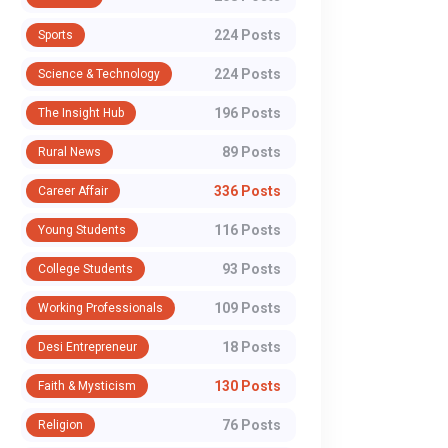
224 Posts
Sports
224 Posts
Science & Technology
WhatsApp
196 Posts
The Insight Hub
89 Posts
Rural News
336 Posts
Career Affair
116 Posts
Young Students
93 Posts
College Students
109 Posts
Working Professionals
18 Posts
Desi Entrepreneur
130 Posts
Faith & Mysticism
76 Posts
Religion