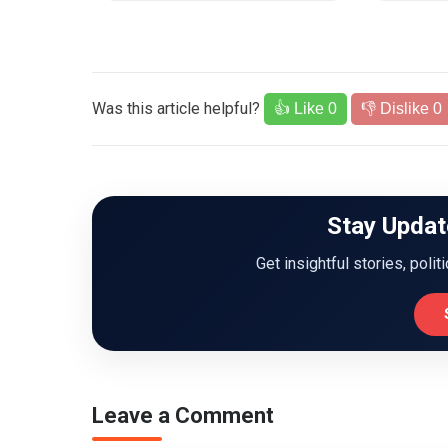
Was this article helpful?
👍 Like
0
👎 Dislike
0
Stay Updat
Get insightful stories, polit
Leave a Comment