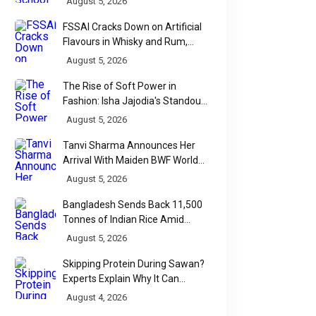
August 5, 2026
FSSAI Cracks Down on Artificial
Flavours in Whisky and Rum,
Industry Faces Fresh Regulatory
August 5, 2026
Challenge
The Rise of Soft Power in
Fashion: Isha Jajodia's Standout
Show at India Couture Week
August 5, 2026
2026
Tanvi Sharma Announces Her
Arrival With Maiden BWF World
Tour Title
August 5, 2026
Bangladesh Sends Back 11,500
Tonnes of Indian Rice Amid
Quality Dispute at Chittagong
August 5, 2026
Port
Skipping Protein During Sawan?
Experts Explain Why It Can
Backfire
August 4, 2026