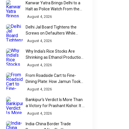
Kanwar Yatra Brings Delhi to a
Halt as Police Watch From the
Sidelines
August 4, 2026
Delhi Jal Board Tightens the
Screws on Defaulters While
Linking Sewage Payments to
August 4, 2026
Results
Why India's Rice Stocks Are
Shrinking as Ethanol Production
Accelerates
August 4, 2026
From Roadside Cart to Fine-
Dining Plate: How Jamun Took
Over India's Monsoon Menus
August 4, 2026
Bankipur's Verdict Is More Than
a Victory for Prashant Kishor. It Is
Bihar's Political Wake-Up Call
August 4, 2026
India-China Border Trade