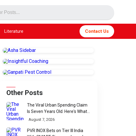
Literature
Contact Us
Other Posts
The Viral Urban Spending Claim
Is Seven Years Old. Here's What
Parliament Actually Found
August 7, 2026
PVR INOX Bets on Tier III India