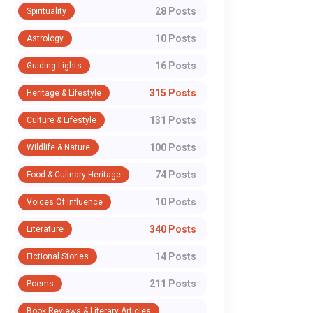
28 Posts
Spirituality
10 Posts
Astrology
16 Posts
Guiding Lights
315 Posts
Heritage & Lifestyle
131 Posts
Culture & Lifestyle
100 Posts
Wildlife & Nature
74 Posts
Food & Culinary Heritage
10 Posts
Voices Of Influence
340 Posts
Literature
14 Posts
Fictional Stories
211 Posts
Poems
Book Reviews & Literary Articles