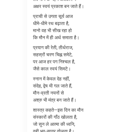
अक्षर
स्वयं
प्रकाश
बन
जाते
हैं।
प्राची
से
उगता
सूर्य
आज
धीमे
-
धीमे
रथ
बढ़ाता
है
,
मानो
वह
भी
सीख
रहा
हो
कि
मौन
में
ही
अर्थ
समाता
है।
प्रयाग
की
रेती
,
तीर्थराज
,
सहस्रों
चरण
चिह्न
समेटे
,
पर
आज
हर
पग
निश्चल
है
,
जैसे
काल
स्वयं
सिमटे।
स्नान
में
केवल
देह
नहीं
,
संदेह
,
द्वेष
भी
गल
जाते
हैं
,
मौन
-
व्रती
नयनों
से
अश्रु
भी
मंत्र
बन
जाते
हैं।
शास्त्र
कहते
—
इस
दिन
का
मौन
संस्कारों
की
गाँठ
खोलता
है
,
जो
सुन
ले
आत्मा
की
ध्वनि
,
वही
भव
-
सागर
तोलता
है।