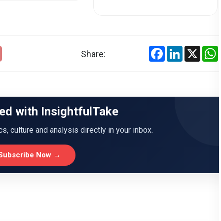
Facebook
LinkedIn
X
Share:
ed with InsightfulTake
ics, culture and analysis directly in your inbox.
Subscribe Now →