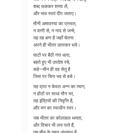
शब्द
थककर
शय्या
लें
,
और
भाव
स्वयं
दीप
जलाए।
मौनी
अमावस्या
का
प्रभात
,
न
वाणी
से
,
न
नाद
से
जन्मे
,
यह
वह
क्षण
है
जहाँ
चेतना
अपने
ही
भीतर
उतरकर
थमे।
घाटों
पर
बैठी
गंगा
धारा
,
बहते
हुए
भी
उपदेश
रचे
,
कहे
—
मौन
ही
वह
सेतु
है
जिस
पर
चित्त
भव
से
बचे।
यह
व्रत
न
केवल
अन्न
का
त्याग
,
न
होंठों
पर
साधा
मौन
भर
,
यह
इंद्रियों
की
निवृत्ति
है
,
और
मन
का
स्वाधीन
स्वर।
जब
भीतर
का
कोलाहल
थमता
,
और
विचार
भी
लय
पाते
हैं
,
तब
मौन
के
गहन
अंधकार
में